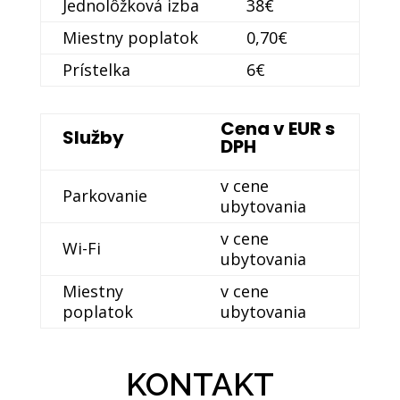
Jednolôžková izba
38€
Miestny poplatok
0,70€
Prístelka
6€
Cena v EUR s
Služby
DPH
v cene
Parkovanie
ubytovania
v cene
Wi-Fi
ubytovania
Miestny
v cene
poplatok
ubytovania
KONTAKT